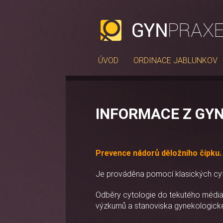
ÚVOD
ORDINACE JABLUNKOV
INFORMACE Z GY
Prevence nádorů děložního čípku.
Je prováděna pomocí klasických cyto
Odběry cytologie do tekutého média 
výzkumů a stanoviska gynekologické