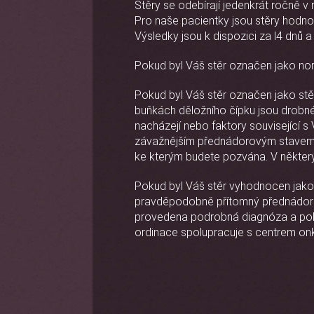
Stěry se odebírají jedenkrát ročně v 
Pro naše pacientky jsou stěry hodno
Výsledky jsou k dispozici za l4 dnů
Pokud byl Váš stěr označen jako norm
Pokud byl Váš stěr označen jako stě
buňkách děložního čípku jsou drobné
nacházejí nebo faktory související s
závažnějším přednádorovým stavem (dy
ke kterým budete pozvána. V některý
Pokud byl Váš stěr vyhodnocen jako 
pravděpodobně přítomný přednádoro
provedena podrobná diagnóza a poku
ordinace spolupracuje s centrem on