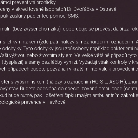
rámci preventivní prohlídky.
ceny v akreditované laboratoři Dr. Dvořáčka v Ostravě.
 a pak zaslány pacientce pomocí SMS.
ální (bez zvýšeného rizika), doporučuje se provést další za rok, 
r s lehkým rizikem (zde patří nálezy s mezinárodním označením 
 odchylky. Tyto odchylky jsou způsobeny například bakteriemi n
 Vaší výživou nebo životním stylem. Ve velké většině případů ty
splazií) a samy bez léčby vymizí. Vyžadují však kontroly v krat
ch případech budete pozvána i v kratším intervalu k provedení t
stěr s vyšším risikem (nálezy s označením HG-SIL, ASC-H ), znam
vý stav. Budete odeslána do specializované ambulance (centr
d bude nutné, pak i ošetření čípku malým ambulantním zákrokem
kologické prevence v Havířově.