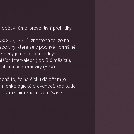
opět v rámci preventivní prohlídky.
ASC-US, L-SIL), znamená to, že na
ebo viry, které se v pochvě normálně
to změny ještě nejsou žádným
ších intervalech ( co 3-6 měsíců),
estu na papilomaviry (HPV).
ená to, že na čípku děložním je
um onkologické prevence), kde bude
 v místním znecitlivění. Naše