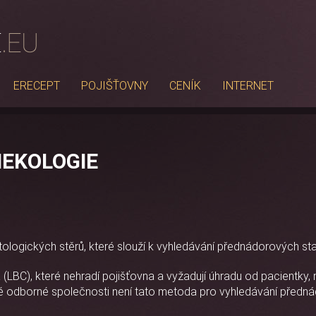
ERECEPT
POJIŠŤOVNY
CENÍK
INTERNET
NEKOLOGIE
logických stěrů, které slouží k vyhledávání přednádorových stav
(LBC), které nehradí pojišťovna a vyžadují úhradu od pacientky
 odborné společnosti není tato metoda pro vyhledávání přednád