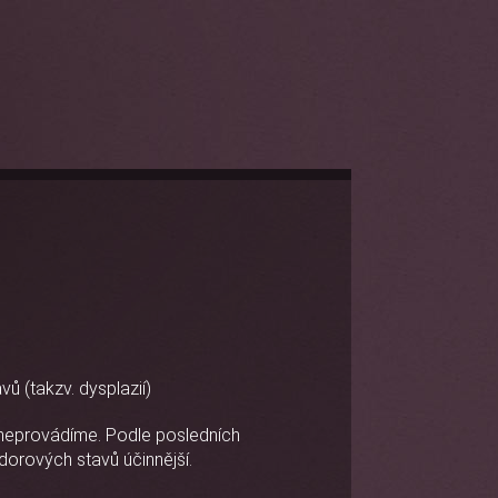
ů (takzv. dysplazií)
, neprovádíme. Podle posledních
orových stavů účinnější.